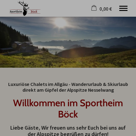
0,00 €
×
22. bis 29. August
Warenkorb ist leer
2 Erwachsene
Lodges
Preise und Anfrage
Kulinarik
Historie
Luxuriöse Chalets im Allgäu - Wanderurlaub & Skiurlaub
Allgäu
direkt am Gipfel der Alpspitze Nesselwang
Blog
Willkommen im Sportheim
Wissenswertes
Jobs
Böck
Tel.
+49 8361 3111
Liebe Gäste, Wir freuen uns sehr Euch bei uns auf
der Alpspitze begrüßen zu dürfen!