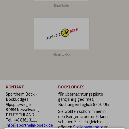
Engelbräu
Alpspitzkick
KONTAKT
BÖCKLODGES
Sportheim Böck -
für Übernachtungsgäste
BöckLodges
ganzjährig geöffnet,
Alpspitzweg 5
Buchungen täglich 8 - 20 Uhr.
87484 Nesselwang
Sie wollten schon immer in
DEUTSCHLAND
den Bergen arbeiten? Dann
Tel.
+49 8361 3111
schauen Sie sich gleich die
info@sportheim-boeck.de
offenen
Stellenangebote
an