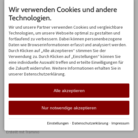
und bewerben Sie sich beim
Wir verwenden Cookies und andere
Sportheim Böck auf der
Alpspitze!
Technologien.
EINKEHREN
NEWSLETTER & PRESSE
Wir und unsere Partner verwenden Cookies und vergleichbare
Bei Fragen zum Wandern
Jetzt hier für unseren
Technologien, um unsere Webseite optimal zu gestalten und
und Gastronomie - rufen Sie
Sportheim Böck Newsletter
fortlaufend zu verbessern. Dabei können personenbezogene
uns an unter:
anmelden und die neuesten
Daten wie Browserinformationen erfasst und analysiert werden.
Informationen und
Panoramastube:
9.00 - 17.00
Durch Klicken auf „Alle akzeptieren“ stimmen Sie der
Angebote erhalten!
(warme Küche von 10.00 bis
Verwendung zu. Durch Klicken auf „Einstellungen“ können Sie
16:00)
Hier finden Sie den
eine individuelle Auswahl treffen und erteilte Einwilligungen für
Pressebereich
+49 8361/3366
die Zukunft widerrufen. Weitere Informationen erhalten Sie in
Die Öffnungszeiten unserer
unserer Datenschutzerklärung.
Stube sind abhängig von der
Öffnungszeit der
Alpspitzbahn
. Diese erfahren
Alle akzeptieren
Sie
HIER
Nur notwendige akzeptieren
Facebook
Instagram
Einstellungen
·
Datenschutzerklärung
·
Impressum
Impressum
Datenschutz
Barrierefreiheit
Cookie-Einstellungen
Erstellt mit
Tramino