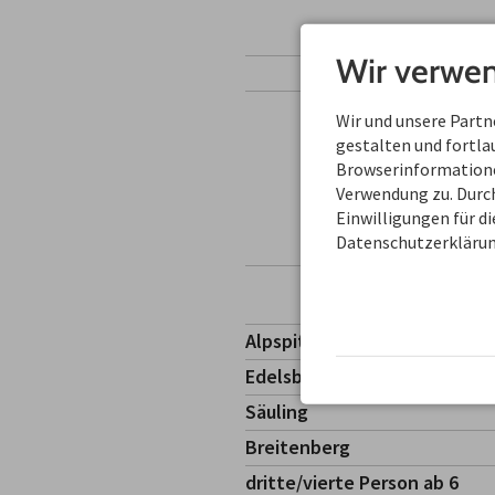
Wir verwen
Wir und unsere Part
gestalten und fortl
Browserinformationen
Verwendung zu. Durch
Einwilligungen für d
Datenschutzerklärun
Alpspitze
Edelsberg
Säuling
Breitenberg
dritte/vierte Person ab 6