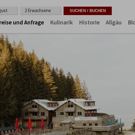
ugust
2 Erwachsene
reise und Anfrage
Kulinarik
Historie
Allgäu
Bl