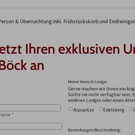
 Person & Übernachtung inkl. Frühstückskorb und Endreinigun
jetzt Ihren exklusiven U
Böck an
Meine Wunsch-Lodge:
Gerne machen wir Ihnen ein Ang
Sollte sie nicht verfügbar sein, 
anderen Lodges oder einen Alte
Alpspitze
Edelsberg
hname
*
Bemerkungen/Beschreibung: