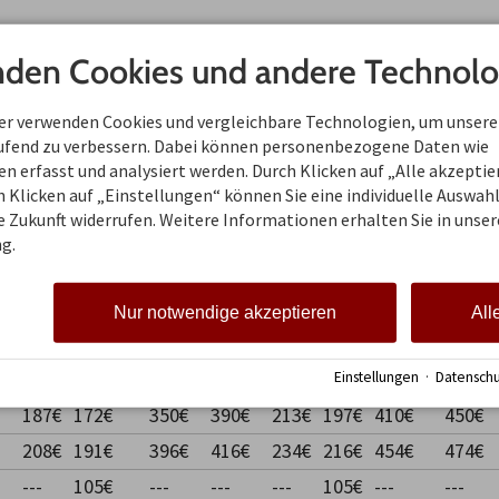
den Cookies und andere Technolo
Saison 1
Saison 2
Saison 
01.03. - 02.03.2026
02.04 - 08.11.2026
18.12.202
ner verwenden Cookies und vergleichbare Technologien, um unsere
08.11. - 18.12.2026
10.01. -
10.01.20
aufend zu verbessern. Dabei können personenbezogene Daten wie
04.04 - 30.04.2027
05.02.2027
05.02. - 14.0
 erfasst und analysiert werden. Durch Klicken auf „Alle akzepti
14.02. -
 Klicken auf „Einstellungen“ können Sie eine individuelle Auswahl 
04.04.2027
ie Zukunft widerrufen. Weitere Informationen erhalten Sie in unser
30.04. -
g.
07.11.2027
5
7 ÜN
So-
Do-
5
7
So-Do
Do-So
ÜN
Do
So
ÜN
ÜN
Nur notwendige akzeptieren
All
176€
156,04€
175€
195€
203€
182€
205€
225€
187€
172€
350€
390€
213€
197€
410€
450€
Einstellungen
·
Datenschu
187€
172€
350€
390€
213€
197€
410€
450€
208€
191€
396€
416€
234€
216€
454€
474€
---
105€
---
---
---
105€
---
---