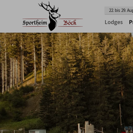
22. bis 29. A
Lodges
P