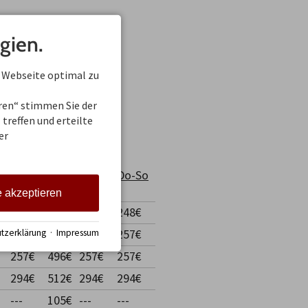
gien.
3
6 -
 Webseite optimal zu
27
2.2027
eren“ stimmen Sie der
treffen und erteilte
er
7
So-
Do-So
5 ÜN
ÜN
Do
e akzeptieren
248€
248€
248€
248€
257€
496€
257€
257€
tzerklärung
·
Impressum
257€
496€
257€
257€
294€
512€
294€
294€
---
105€
---
---