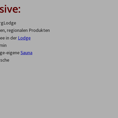
sive:
ergLodge
nen, regionalen Produkten
Tee in der
Lodge
amin
dge-eigene
Sauna
äsche