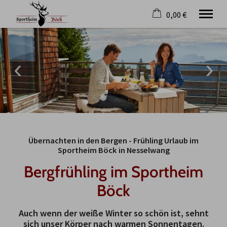
0,00 €
×
21. bis 28. August
Warenkorb ist leer
2 Erwachsene
Lodges
Preise und Anfrage
Kulinarik
Historie
Übernachten in den Bergen - Frühling Urlaub im
Allgäu
Sportheim Böck in Nesselwang
Blog
Bergfrühling im Sportheim
Wissenswertes
Jobs
Böck
Tel.
+49 8361 3111
Auch wenn der weiße Winter so schön ist, sehnt
sich unser Körper nach warmen Sonnentagen.