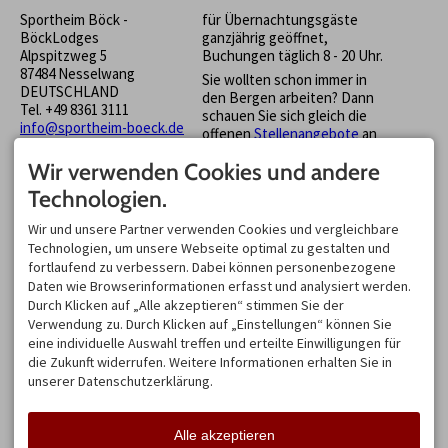
Sportheim Böck -
für Übernachtungsgäste
BöckLodges
ganzjährig geöffnet,
Alpspitzweg 5
Buchungen täglich 8 - 20 Uhr.
87484 Nesselwang
Sie wollten schon immer in
DEUTSCHLAND
den Bergen arbeiten? Dann
Tel.
+49 8361 3111
schauen Sie sich gleich die
info@sportheim-boeck.de
offenen
Stellenangebote
an
und bewerben Sie sich beim
Wir verwenden Cookies und andere
Sportheim Böck auf der
Alpspitze!
Technologien.
EINKEHREN
NEWSLETTER & PRESSE
Wir und unsere Partner verwenden Cookies und vergleichbare
Bei Fragen zum Wandern
Jetzt hier für unseren
Technologien, um unsere Webseite optimal zu gestalten und
und Gastronomie - rufen Sie
Sportheim Böck Newsletter
fortlaufend zu verbessern. Dabei können personenbezogene
uns an unter:
anmelden und die neuesten
Daten wie Browserinformationen erfasst und analysiert werden.
Informationen und
Panoramastube:
9.00 - 17.00
Durch Klicken auf „Alle akzeptieren“ stimmen Sie der
Angebote erhalten!
(warme Küche von 10.00 bis
Verwendung zu. Durch Klicken auf „Einstellungen“ können Sie
16:00)
Hier finden Sie den
eine individuelle Auswahl treffen und erteilte Einwilligungen für
Pressebereich
+49 8361/3366
die Zukunft widerrufen. Weitere Informationen erhalten Sie in
Die Öffnungszeiten unserer
unserer Datenschutzerklärung.
Stube sind abhängig von der
Öffnungszeit der
Alpspitzbahn
. Diese erfahren
Alle akzeptieren
Sie
HIER