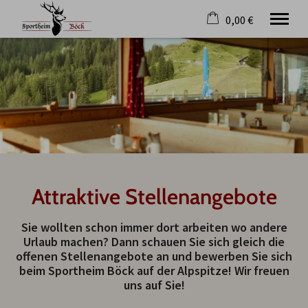
0,00 €
×
22. bis 29. August
Warenkorb ist leer
2 Erwachsene
Lodges
Preise und Anfrage
Kulinarik
Historie
Attraktive Stellenangebote
Allgäu
Blog
Sie wollten schon immer dort arbeiten wo andere
Wissenswertes
Urlaub machen? Dann schauen Sie sich gleich die
Jobs
offenen Stellenangebote an und bewerben Sie sich
beim Sportheim Böck auf der Alpspitze! Wir freuen
uns auf Sie!
Tel.
+49 8361 3111