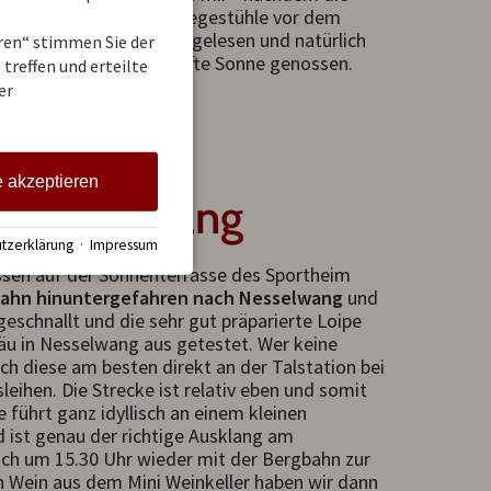
 waren - in einem der Liegestühle vor dem
 und mein Buch weitergelesen und natürlich
eren“ stimmen Sie der
e schon fast frühlingshafte Sonne genossen.
treffen und erteilte
er
e akzeptieren
h Nesselwang
tzerklärung
·
Impressum
sen auf der Sonnenterrasse des Sportheim
bahn hinuntergefahren nach Nesselwang
und
eschnallt und die sehr gut präparierte Loipe
u in Nesselwang aus getestet. Wer keine
ch diese am besten direkt an der Talstation bei
eihen. Die Strecke ist relativ eben und somit
ie führt ganz idyllisch an einem kleinen
 ist genau der richtige Ausklang am
ich um 15.30 Uhr wieder mit der Bergbahn zur
n Wein aus dem Mini Weinkeller haben wir dann