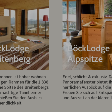
ckLodge
BöckLodge
itenberg
Alpspitze
wohnen ist höher wohnen.
Edel, schlicht & exklusiv. D
gen Rahmen für die 1.838
Panoramafenster bietet I
e Spitze des Breitenbergs
herrlichen Ausblick auf die
e mächtige Tannheimer
Freuen Sie sich auf Entsp
nießen Sie den Ausblick
und Auszeit an der klaren L
nendlichkeit.