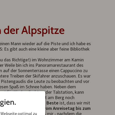
 der Alpspitze
einen Mann wieder auf die Piste und ich habe es
: Es gibt auch eine kleine aber feine Bibliothek
nau das Richtige!) im Wohnzimmer am Kamin
r Weile bin ich ins Panoramarestaurant des
 auf der Sonnenterrasse einen Cappuccino zu
tere Treiben der Skifahrer anzuschauen. Es war
nd Pistengaudis die Leute zu beobachten und vor
 riesen Spaß im Schnee haben. Neben dem
ot für Kinder direkt an der Talstation, kann
em Sessellift auch direkt am Berg noch
gien.
epplifte nutzen. Und
das Beste
ist, dass wir mit
ese Aufstiegshilfen ;-)
vom Anreisetag bis zum
zen
konnten. Ich habe es mir - nachdem die
 Webseite optimal zu