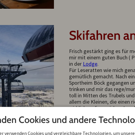
Skifahren an
Frisch gestärkt ging es für m
mir mit einem guten Buch ( PS
in der
Lodge
.
Für Leseratten wie mich ge
gemütlich gemacht. Nach eine
Sportheim Böck gegangen um
trinken und mir das rege/mun
toll in Mitten des Trubels u
allem die Kleinen, die einen
wirklich umfangreichen Angeb
man neben der Gondel bzw. d
den Cookies und andere Technolo
verschiedene Teller- und Schl
unserer Bergbahnkarte alle di
Abreisetag unbegrenzt nut
ner verwenden Cookies und vergleichbare Technologien, um unsere