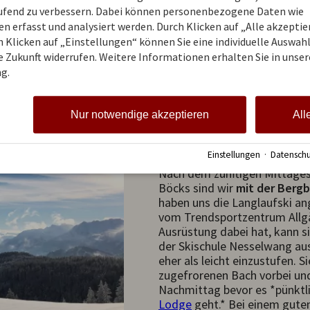
meisten wieder auf der Piste
aufend zu verbessern. Dabei können personenbezogene Daten wie
Sportheim gemütlich gemacht
 erfasst und analysiert werden. Durch Klicken auf „Alle akzepti
den Ausblick und die herrlich
 Klicken auf „Einstellungen“ können Sie eine individuelle Auswahl 
ie Zukunft widerrufen. Weitere Informationen erhalten Sie in unser
g.
Nur notwendige akzeptieren
All
Runter nac
Einstellungen
·
Datenschu
Nach dem zünftigen Mittages
Böcks sind wir
mit der Berg
haben uns die Langlaufski ang
vom Trendsportzentrum Allgä
Ausrüstung dabei hat, kann si
der Skischule Nesselwang ausl
eher als leicht einzustufen. S
zugefrorenen Bach vorbei und
Nachmittag bevor es *pünktl
Lodge
geht.* Bei einem gute