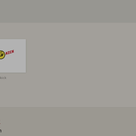
zkick
K
n