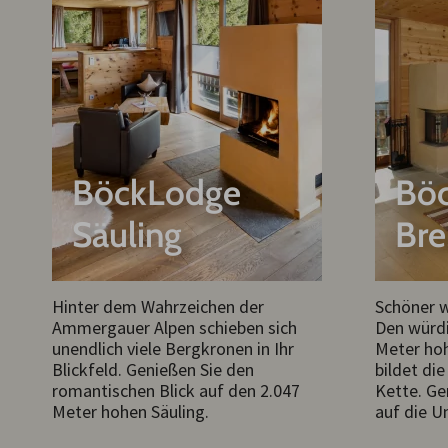
BöckLodge
Bö
Säuling
Bre
Hinter dem Wahrzeichen der
Schöner 
Ammergauer Alpen schieben sich
Den würdi
unendlich viele Bergkronen in Ihr
Meter hoh
Blickfeld. Genießen Sie den
bildet di
romantischen Blick auf den 2.047
Kette. Ge
Meter hohen Säuling.
auf die U