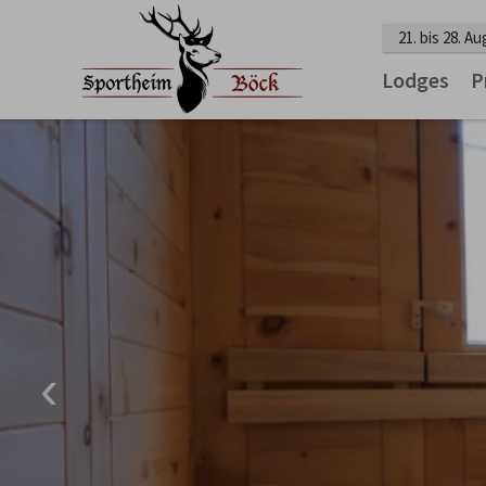
21. bis 28. A
Lodges
P